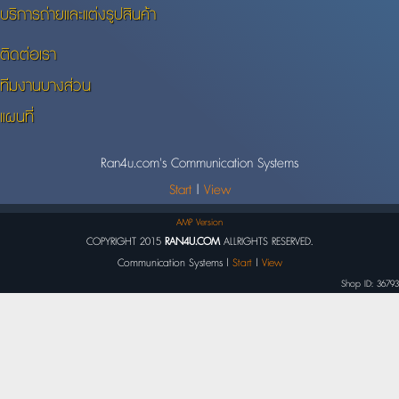
บริการถ่ายและแต่งรูปสินค้า
ติดต่อเรา
ทีมงานบางส่วน
แผนที่
Ran4u.com's Communication Systems
Start
|
View
AMP Version
COPYRIGHT 2015
RAN4U.COM
ALLRIGHTS RESERVED.
Communication Systems |
Start
|
View
Shop ID: 36793