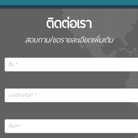
ติดต่อเรา
สอบถาม/ขอรายละเอียดเพิ่มเติม